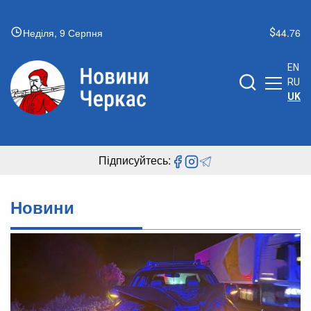
Неділя, 9 Серпня
44.76
EN
RU
UK
Підписуйтесь:
Новини