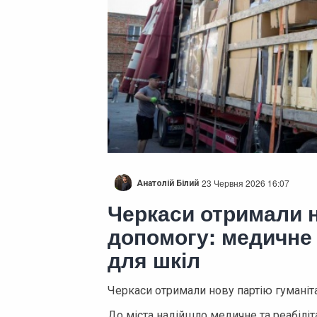
23 Червня 2026 16:07
Анатолій Білий
Черкаси отримали н
допомогу: медичне
для шкіл
Черкаси отримали нову партію гуманіта
До міста надійшло медичне та реабіліт