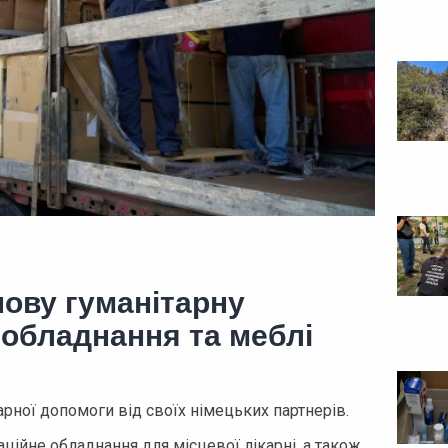
ову гуманітарну
 обладнання та меблі
рної допомоги від своїх німецьких партнерів.
аційне обладнання для місцевої лікарні, а також