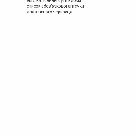
Які ліки повинні бути вдома:
список обов’язкової аптечки
для кожного черкасця