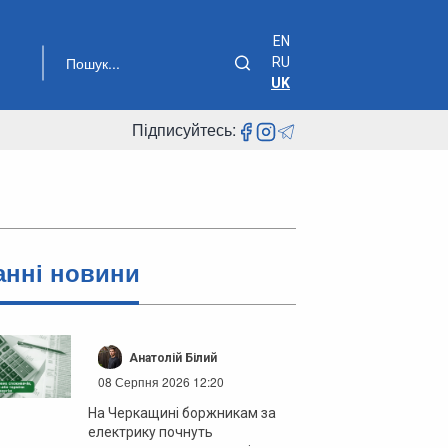
EN
RU
UK
Підписуйтесь:
анні новини
Анатолій Білий
08 Серпня 2026 12:20
На Черкащині боржникам за
електрику почнуть