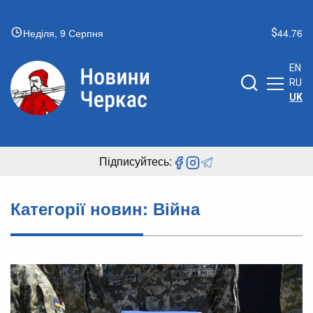
Неділя, 9 Серпня
44.76
EN
RU
UK
Підписуйтесь:
Категорії новин:
Війна