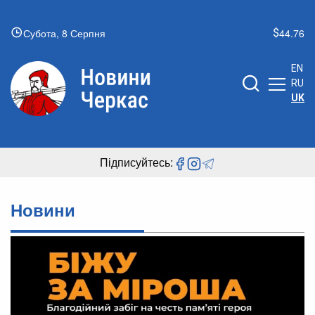
Субота, 8 Серпня
44.76
EN
RU
UK
Підписуйтесь:
Новини