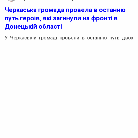
Черкаська громада провела в останню
путь героїв, які загинули на фронті в
Донецькій області
У Черкаській громаді провели в останню путь двох
героїчних воїнів, які загинули на Донеччині. Свою
шану старшому солдату Антіну Бездетку та солдату
Ігорю Черненку виявили родичі, друзі та небайдужі
жителі.
Антін Бездетко, народжений у селі Вереміївка на
Золотоніщині, брав активну участь в Антитерористичній
операції і згодом служив за контрактом. З початком
повномасштабного вторгнення Росії він знову став на
захист України. На жаль, загинув під час виконання
бойового завдання на Донеччині.
Реклама