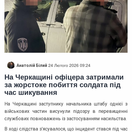
24 Лютого 2026 09:24
Анатолій Білий
На Черкащині офіцера затримали
за жорстоке побиття солдата під
час шикування
На Черкащині заступнику начальника штабу однієї з
військових частин висунули підозру в перевищенні
службових повноважень із застосуванням насильства.
В ході слідства з’ясувалося, що інцидент стався під час