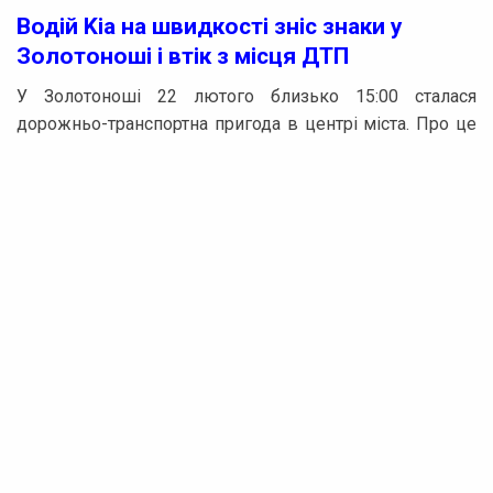
Водій Kia на швидкості зніс знаки у
Золотоноші і втік з місця ДТП
У Золотоноші 22 лютого близько 15:00 сталася
дорожньо-транспортна пригода в центрі міста. Про це
повідомив заступник міського голови Олександр
Флоренко.
Водій автомобіля “Kia” рухався на великій швидкості і
проїхав кільцеве перехрестя на перехресті вулиць
Шевченка та Захисників України. Позашляховик
пошкодив елемент регулювання дорожнього руху і
зніс кілька дорожніх знаків. Водієві вдалось уникнути
зіткнення з іншими автомобілями, які рухалися
центральною вулицею, а також не наїхати на
пішоходів.
Реклама