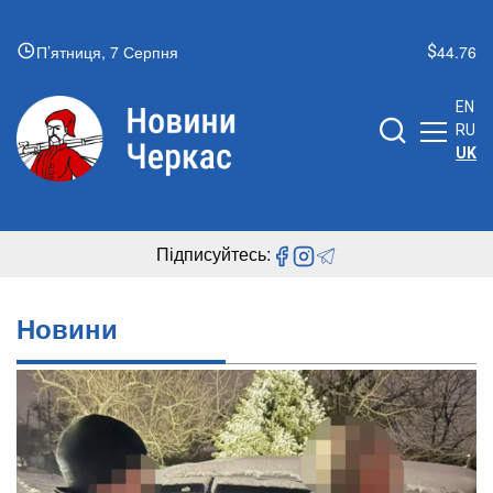
П’ятниця, 7 Серпня
44.76
EN
RU
UK
Підписуйтесь:
Новини