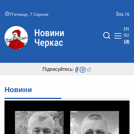
П’ятниця, 7 Серпня
44.76
EN
RU
UK
Підписуйтесь:
Новини