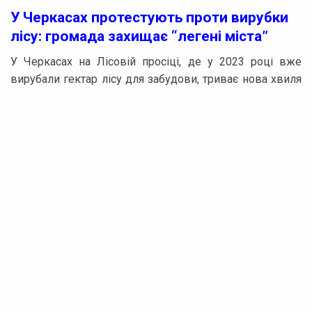
У Черкасах протестують проти вирубки
лісу: громада захищає “легені міста”
У Черкасах на Лісовій просіці, де у 2023 році вже
вирубали гектар лісу для забудови, триває нова хвиля
вирубки. На місці події зібралися понад 20 людей. Лідія
Бережна, одна з мешканок, розповіла, що вранці
почула гуркіт, тож вийшла подивитися на ситуацію.
“Прибігаємо сюди, а невідомі люди рубають ліс. І ми,
громада, прибула, щоб завадити цьому. Тільки почали
зрубувати дерева. Приїхала поліція, ми чекаємо
представника. Ми протестуємо. Як можна вирубати
цей оазис? Це легені Черкас. Тут навіть козуля бігала,
злякалася від звуків”, – зазначила Бережна.
Людмила Данилівна, ще одна учасниця акції, також
висловила своє обурення: “Я живу неподалік і почула,
що вже почали вирубувати. Це ж зелене насадження