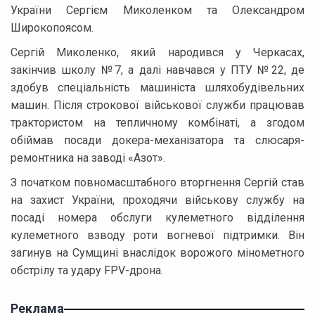
України Сергієм Миколенком та Олександром
Широкопоясом.
Сергій Миколенко, який народився у Черкасах,
закінчив школу №7, а далі навчався у ПТУ №22, де
здобув спеціальність машиніста шляхобудівельних
машин. Після строкової військової служби працював
трактористом на тепличному комбінаті, а згодом
обіймав посади докера-механізатора та слюсаря-
ремонтника на заводі «Азот».
З початком повномасштабного вторгнення Сергій став
на захист України, проходячи військову службу на
посаді номера обслуги кулеметного відділення
кулеметного взводу роти вогневої підтримки. Він
загинув на Сумщині внаслідок ворожого мінометного
обстрілу та удару FPV-дрона.
Реклама