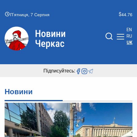
П’ятниця, 7 Серпня
44.76
EN
RU
UK
Підписуйтесь:
Новини