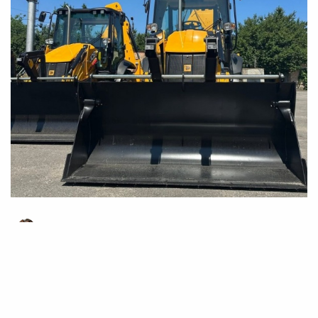
26 Червня 2026 16:05
Анатолій Білий
Черкаси отримали нові екскаватори для
покращення тепломереж у місті
Комунальне підприємство теплових мереж
«Черкаситеплокомуненерго» поповнило свій автопарк