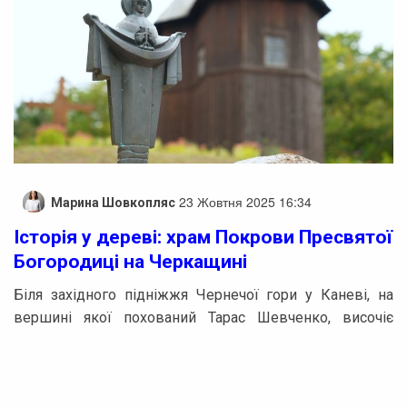
23 Жовтня 2025 16:34
Марина Шовкопляс
Історія у дереві: храм Покрови Пресвятої
Богородиці на Черкащині
Біля західного підніжжя Чернечої гори у Каневі, на
вершині якої похований Тарас Шевченко, височіє
дерев’яний храм Покрови Пресвятої Богородиці. На
нинішньому місці його збудували понад десять років
тому, хоча сама церква відновлювалась тричі