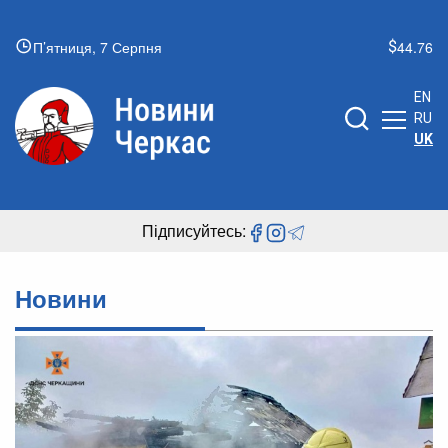
П’ятниця, 7 Серпня
44.76
EN
RU
UK
Підписуйтесь:
Новини