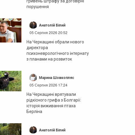
гривень штрафу за договірні
порушення
Анатолій Білий
05 Серпня 2026 20:52
На Черкащині обрали нового
директора
психоневрологічного інтернату
з планами на розвиток
Марина Шовкопляс
05 Серпня 2026 17:24
На Черкащині врятували
рідкісного грифа з Болгарії:
історія виживання птаха
Берліна
Анатолій Білий