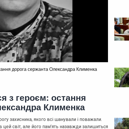
тання дорога сержанта Олександра Клименка
я з героєм: остання
лександра Клименка
огу захисника, якого всі шанували і поважали.
цей світ, але його пам’ять назавжди залишиться