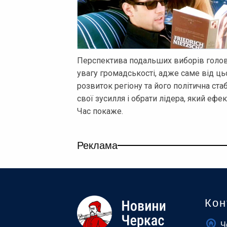
Перспектива подальших виборів голов
увагу громадськості, адже саме від 
розвиток регіону та його політична ста
свої зусилля і обрати лідера, який еф
Час покаже.
Реклама
Кон
Ч