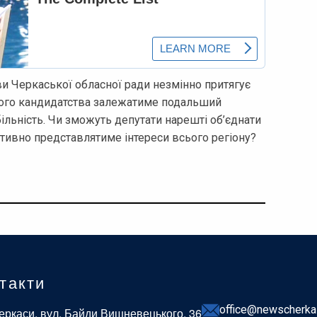
и Черкаської обласної ради незмінно притягує
цього кандидатства залежатиме подальший
більність. Чи зможуть депутати нарешті об’єднати
ективно представлятиме інтереси всього регіону?
такти
office@newscherka
еркаси, вул. Байди Вишневецького, 36