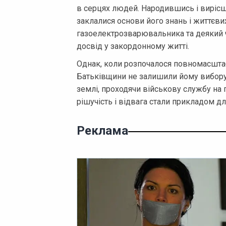
в серцях людей. Народившись і вирісши
заклалися основи його знань і життєв
газоелектрозварювальника та деякий 
досвід у закордонному житті.
Однак, коли розпочалося повномасштаб
Батьківщини не залишили йому вибору.
землі, проходячи військову службу на 
рішучість і відвага стали прикладом дл
Реклама