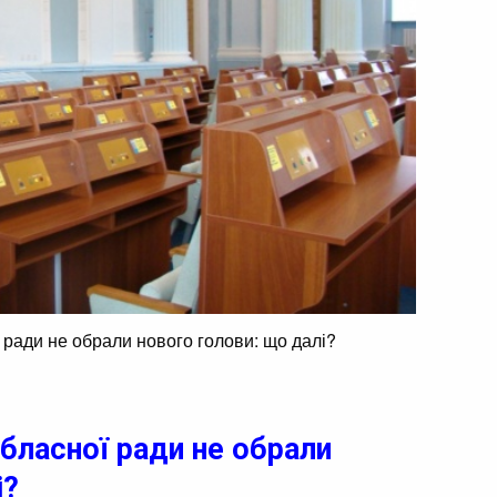
 ради не обрали нового голови: що далі?
бласної ради не обрали
і?