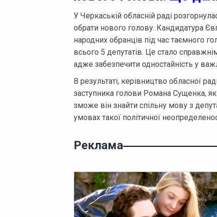
У Черкаській обласній раді розгорнулас
обрати нового голову. Кандидатура Єв
народних обранців під час таємного го
всього 5 депутатів. Це стало справжн
адже забезпечити одностайність у важл
В результаті, керівництво обласної ра
заступника голови Романа Сущенка, як
зможе він знайти спільну мову з депу
умовах такої політичної неопределенос
Реклама