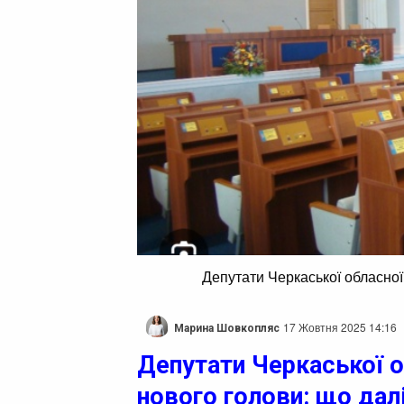
Депутати Черкаської обласної
17 Жовтня 2025 14:16
Марина Шовкопляс
Депутати Черкаської о
нового голови: що дал