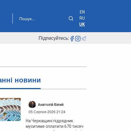
EN
RU
UK
Підписуйтесь:
анні новини
Анатолій Білий
05 Серпня 2026 21:24
На Черкащині підрядник
муситиме сплатити 670 тисяч