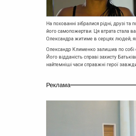
На похованні зібралися рідні, друзі та 
його самопожертви. Ця втрата стала в
Олександра житиме в серцях людей, які
Олександр Клименко залишив по собі сп
Його відданість справі захисту Батькі
найтемніші часи справжні герої завжди
Реклама