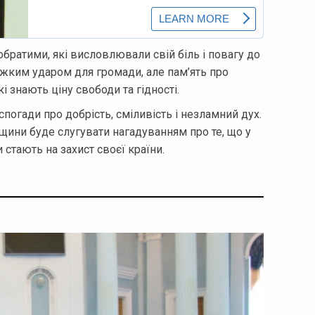
побратими, які висловлювали свій біль і повагу до
ажким ударом для громади, але пам’ять про
 знають ціну свободи та гідності.
огади про добрість, сміливість і незламний дух.
вщини буде слугувати нагадуванням про те, що у
 стають на захист своєї країни.