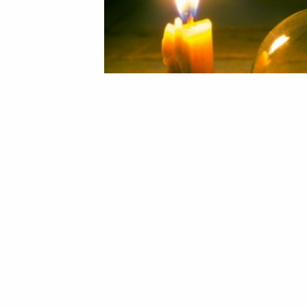
У Черкащині запроваджено часткові а
10 Жовтня 2025 11:03
Марина Шовкопляс
У Черкащині запровадж