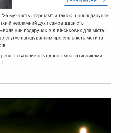
 “За мужність і героїзм”, а також цінні подарунки
 їхній незламний дух і самовідданість.
мволічний подарунок від військових для міста —
о слугує нагадуванням про спільність мети та
ів.
креслює важливість єдності між захисниками і
і!