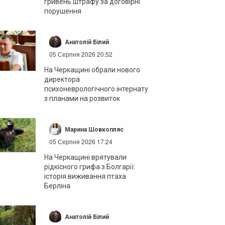
гривень штрафу за договірні
порушення
Анатолій Білий
05 Серпня 2026 20:52
На Черкащині обрали нового
директора
психоневрологічного інтернату
з планами на розвиток
Марина Шовкопляс
05 Серпня 2026 17:24
На Черкащині врятували
рідкісного грифа з Болгарії:
історія виживання птаха
Берліна
Анатолій Білий