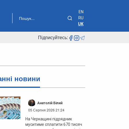
EN
RU
UK
Підписуйтесь:
анні новини
Анатолій Білий
05 Серпня 2026 21:24
На Черкащині підрядник
муситиме сплатити 670 тисяч