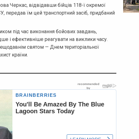
лова Черкас, відвідавши бійців 118-ї окремої
У, передав їм цей транспортний засіб, придбаний
иком під час виконання бойових завдань,
е і ефективніше реагувати на виклики часу.
з нещодавнім святом — Днем територіальної
хист країни.