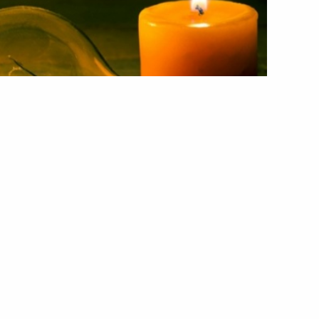
варійні відключення електроенергії через атаки
війни
ено часткові аварійні