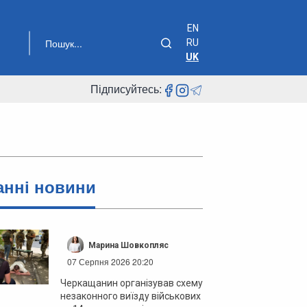
EN
RU
UK
Підписуйтесь:
анні новини
Марина Шовкопляс
07 Серпня 2026 20:20
Черкащанин організував схему
незаконного виїзду військових