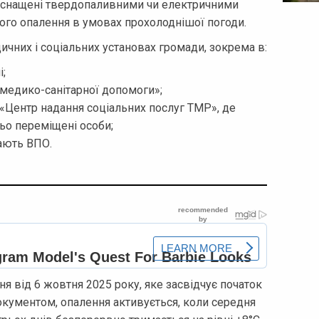
і оснащені твердопаливними чи електричними
ого опалення в умовах прохолоднішої погоди.
чних і соціальних установах громади, зокрема в:
і;
медико-санітарної допомоги»;
 «Центр надання соціальних послуг ТМР», де
ньо переміщені особи;
ають ВПО.
 від 6 жовтня 2025 року, яке засвідчує початок
окументом, опалення активується, коли середня