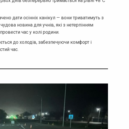
рьох днів безперервно тримається на рівні +8°С
чено дати осінніх канікул — вони триватимуть з
чудова новина для учнів, які з нетерпінням
провести час у колі родини.
ється до холодів, забезпечуючи комфорт і
стий час.