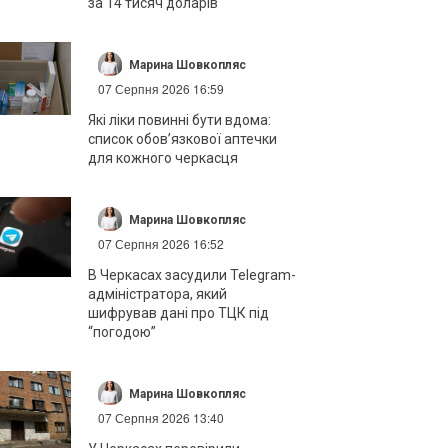
за 14 тисяч доларів
Марина Шовкопляс
07 Серпня 2026 16:59
Які ліки повинні бути вдома:
список обов’язкової аптечки
для кожного черкасця
Марина Шовкопляс
07 Серпня 2026 16:52
В Черкасах засудили Telegram-
адміністратора, який
шифрував дані про ТЦК під
“погодою”
Марина Шовкопляс
07 Серпня 2026 13:40