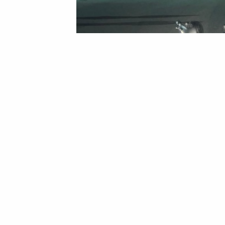
Мотоцикліст збив жінку на пішохідном
08 Жовтня 2025 21:32
Анатолій Білий
Мотоцикліст збив жінк
деталі смертельної Д
На Черкащині трапилася трагічна подія: