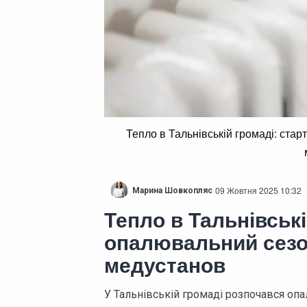
Тепло в Тальнівській громаді: стар
09 Жовтня 2025 10:32
Марина Шовкопляс
Тепло в Тальнівські
опалювальний сезон
медустанов
У Тальнівській громаді розпочався оп