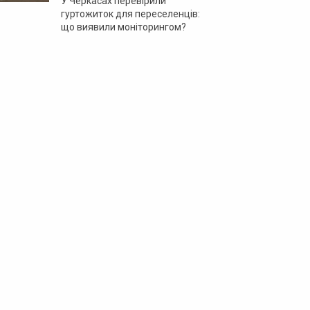
У Черкасах перевірили
гуртожиток для переселенців:
що виявили моніторингом?