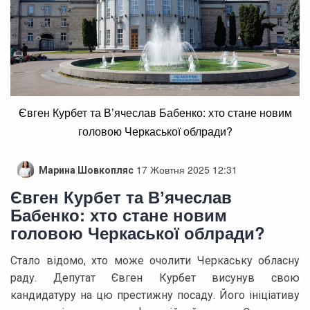
Євген Курбет та Вʼячеслав Бабенко: хто стане новим
головою Черкаської облради?
17 Жовтня 2025 12:31
Марина Шовкопляс
Євген Курбет та Вʼячеслав
Бабенко: хто стане новим
головою Черкаської облради?
Стало відомо, хто може очолити Черкаську обласну
раду. Депутат Євген Курбет висунув свою
кандидатуру на цю престижну посаду. Його ініціативу