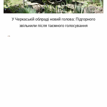
У Черкаській облраді новий голова: Підгорного
звільнили після таємного голосування
17 Жовтня 2025 12:15
Марина Шовкопляс
У Черкаській облраді новий голова:
Підгорного звільнили після таємного
голосування
У Черкаській обласній раді відбулися суттєві зміни:
депутати підтримали намір Анатолія Підгорного
залишити свою посаду. Цю важливу подію
підтвердили 41 голосом під час таємного голосування.
Цікаво, що попередньо депутати не змогли підтримати
рішення Підгорного скласти депутатський мандат, що