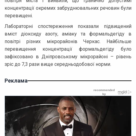
повітря міста і виявили, що гранично допустимі
концентрації окремих забруднювальних речовин були
перевищені.
Лабораторні спостереження показали підвищений
вміст діоксиду азоту, аміаку та формальдегіду в
повітрі різних мікрорайонів Черкас. Найбільше
перевищення концентрації формальдегіду було
зафіксовано в Дніпровському мікрорайоні – рівень
зріс до 7,3 рази вище середньодобової норми.
Реклама