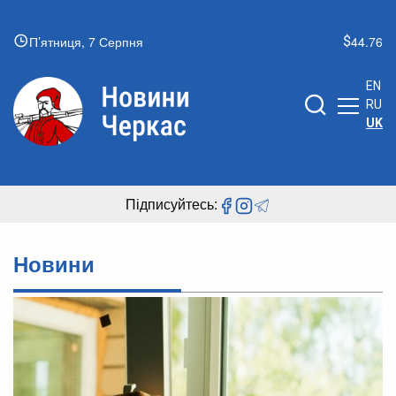
П’ятниця, 7 Серпня
44.76
EN
RU
UK
Підписуйтесь:
Новини