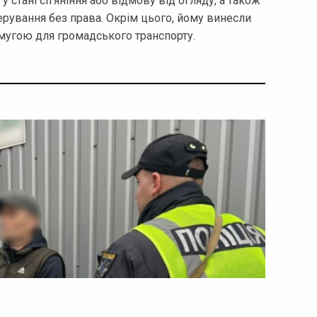
у стані сп’яніння або відмову від огляду, а також
ерування без права. Окрім цього, йому винесли
мугою для громадського транспорту.