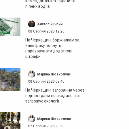
комендантської години та
п’яних водіїв
Анатолій Білий
08 Серпня 2026 12:20
На Черкащині боржникам за
електрику почнуть
нараховувати додаткові
штрафи.
Марина Шовкопляс
08 Серпня 2026 09:40
На Черкащині загоряння через
підпал трави пошкодило ліс і
загрожує екології
Марина Шовкопляс
07 Серпня 2026 20:20