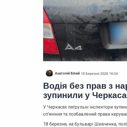
19 Березня 2026 16:04
Анатолій Білий
Водія без прав з н
зупинили у Черкаса
У Черкасах патрульні інспектори зупин
сп’яніння та позбавлений права керува
18 березня, на бульварі Шевченка, полі