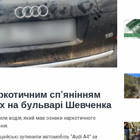
аркотичним сп’янінням
х на бульварі Шевченка
или водія, який мав ознаки наркотичного
ння.
цейські зупинили автомобіль “Audi A4” за