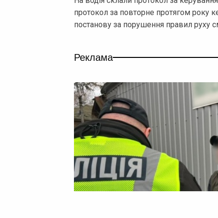
На водія склали протокол за керування 
протокол за повторне протягом року к
постанову за порушення правил руху с
Реклама