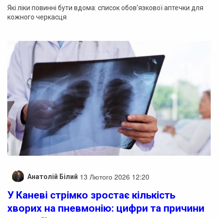
Які ліки повинні бути вдома: список обов’язкової аптечки для
кожного черкасця
13 Лютого 2026 12:20
Анатолій Білий
У Каневі стрімко зростає кількість
хворих на пневмонію: цифри та причини