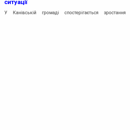
ситуації
У Канівській громаді спостерігається зростання
захворюваності на пневмонію. Місцеві медики
зафіксували збільшення випадків захворювання
протягом останнього тижня.
З 6 по 12 лютого 354 пацієнти звернулися з діагнозом
гострих респіраторних вірусних інфекцій, включаючи
COVID-19. Ця цифра практично дорівнює показнику
попереднього тижня, коли було зафіксовано 350
випадків. Серед хворих – 126 дітей, в той час як
тиждень тому їх було 119.
Реклама