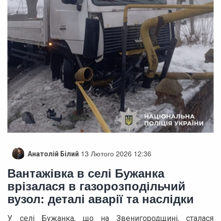
13 Лютого 2026 12:36
Анатолій Білий
Вантажівка в селі Бужанка
врізалася в газорозподільчий
вузол: деталі аварії та наслідки
У селі Бужанка, що на Звенигородщині, сталася