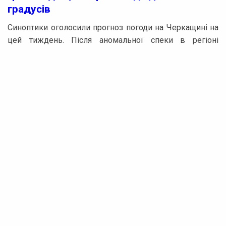
градусів
Синоптики оголосили прогноз погоди на Черкащині на
цей тиждень. Після аномальної спеки в регіоні
встановилася прохолодніша погода. Згідно з
прогнозами, в області очікуються грозові дощі, а
температура повітря не перевищуватиме 27 градусів.
Начальник Черкаського обласного гідрометцентру
Віталій Постригань повідомив, що найвища
температура з початку літа була зафіксована 3 липня на
метеостанції у Смілі — +34,7°.
Проходження атмосферного фронту сприяло
локальним зливам. Наприклад, у Жашкові за 1 годину
40 хвилин випало 38 мм опадів, що складає майже
половину місячної норми. У сусідній Умані дощу не
було.
Протягом робочого тижня на Черкащину надходитиме