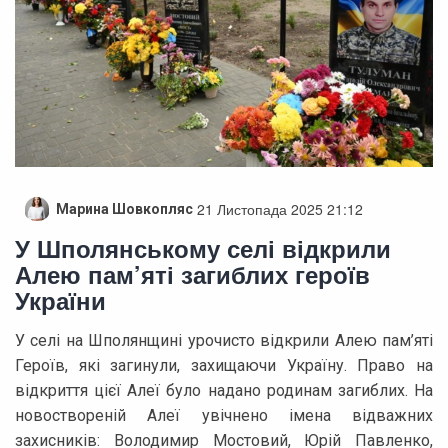
21 Листопада 2025 21:12
Марина Шовкопляс
У Шполянському селі відкрили
Алею пам’яті загиблих героїв
України
У селі на Шполянщині урочисто відкрили Алею пам’яті
Героїв, які загинули, захищаючи Україну. Право на
відкриття цієї Алеї було надано родинам загиблих. На
новоствореній Алеї увічнено імена відважних
захисників: Володимир Мостовий, Юрій Павленко,