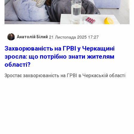
21 Листопада 2025 17:27
Анатолій Білий
Захворюваність на ГРВІ у Черкащині
зросла: що потрібно знати жителям
області?
Зростає захворюваність на ГРВІ в Черкаській області
За даними Черкаського обласного центру контролю та
профілактики хвороб, у період з 10 по 16 листопада в
Черкаській області на гострі респіраторні вірусні
інфекції, включаючи COVID-19, захворіли 4 301 особа.
Згідно з інформацією, загальний показник
захворюваності зріс на 2,3% у порівнянні з попереднім
тижнем, проте залишається на 31,7% нижчим за