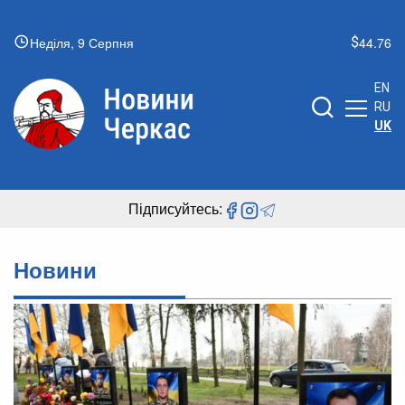
Неділя, 9 Серпня
44.76
EN
RU
UK
Підписуйтесь:
Новини