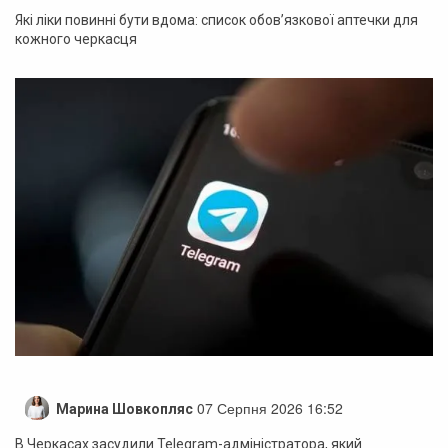
Які ліки повинні бути вдома: список обов’язкової аптечки для
кожного черкасця
07 Серпня 2026 16:52
Марина Шовкопляс
В Черкасах засудили Telegram-адміністратора, який