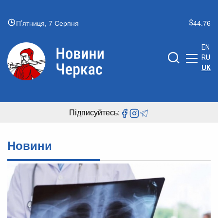
П’ятниця, 7 Серпня
44.76
EN
RU
UK
Підписуйтесь:
Новини