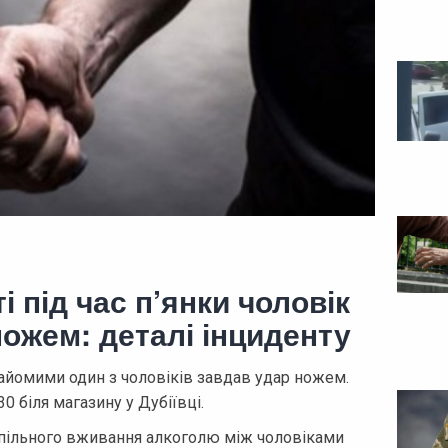
і під час п’янки чоловік
ожем: деталі інциденту
найомими один з чоловіків завдав удар ножем.
0 біля магазину у Дубіївці.
 спільного вживання алкоголю між чоловіками