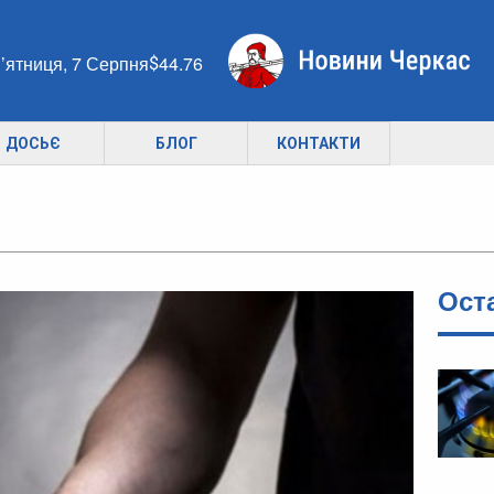
’ятниця, 7 Серпня
44.76
ДОСЬЄ
БЛОГ
КОНТАКТИ
Ост