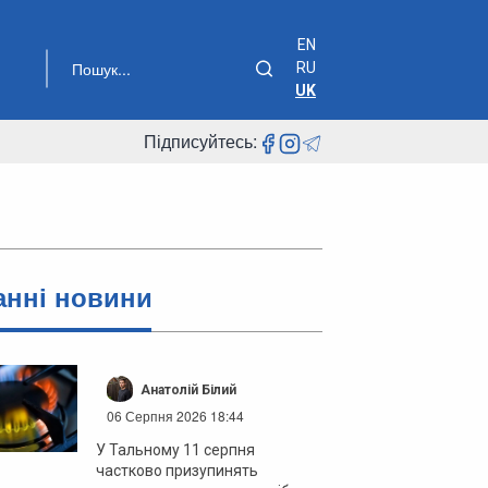
EN
RU
UK
Підписуйтесь:
анні новини
Анатолій Білий
06 Серпня 2026 18:44
У Тальному 11 серпня
частково призупинять