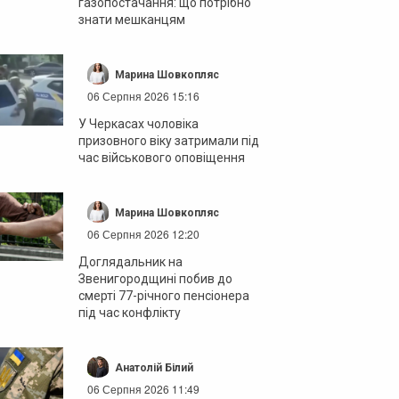
газопостачання: що потрібно
знати мешканцям
Марина Шовкопляс
06 Серпня 2026 15:16
У Черкасах чоловіка
призовного віку затримали під
час військового оповіщення
Марина Шовкопляс
06 Серпня 2026 12:20
Доглядальник на
Звенигородщині побив до
смерті 77-річного пенсіонера
під час конфлікту
Анатолій Білий
06 Серпня 2026 11:49