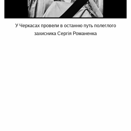
У Черкасах провели в останню путь полеглого
захисника Сергія Романенка
15 Жовтня 2025 12:47
Анатолій Білий
У Черкасах провели в останню путь
полеглого захисника Сергія Романенка
У Черкасах відбулося зворушливе прощання з
полеглим героєм – сержантом Сергієм Романенком.
Громада зібралася, аби вшанувати пам’ять захисника,
який народився у Кривому Розі. Його шлях до
військової служби розпочався у Кіровоградській
школі №1, а згодом він закінчив Черкаське
професійне училище №6.