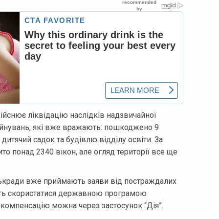
здійснює ліквідацію наслідків надзвичайної
руйнувань, які вже вражають: пошкоджено 9
дитячий садок та будівлю відділу освіти. За
то понад 2340 вікон, але огляд території все ще
ькради вже приймають заяви від постраждалих
ть скористатися державною програмою
 компенсацію можна через застосунок “Дія”.