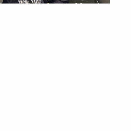
нкт підтримки для людей у важкій ситуації
ільний пункт підтримки для
ії
льний пункт незламності, де місцеві жителі
підтримку та допомогу. Про це повідомили у
. На місці вже працюють офіцери-рятувальники