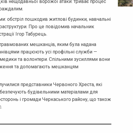
дків нещодавньої ворожої атаки: триває процес
траждалим.
и: обстріл пошкодив житлові будинки, навчальні
фраструктури. Про це повідомив начальник
трації Ігор Табурець.
 травмованих мешканців, яким була надана
анівцями працюють усі профільні служби —
 медики та волонтери. Спільними зусиллями вони
дження та допомагають мешканцям
училися представники Червоного Хреста, які
безпечують будівельними матеріалами для
сторонь і громади Черкаського району, що також
.