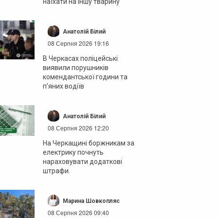
наїхати на іншу тварину
Анатолій Білий
08 Серпня 2026 19:16
В Черкасах поліцейські
виявили порушників
комендантської години та
п’яних водіїв
Анатолій Білий
08 Серпня 2026 12:20
На Черкащині боржникам за
електрику почнуть
нараховувати додаткові
штрафи.
Марина Шовкопляс
08 Серпня 2026 09:40