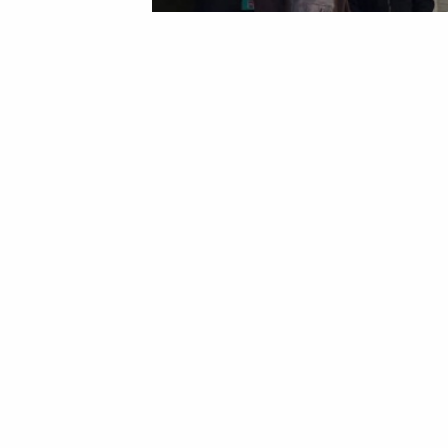
У Каневі відкрили мобільний пу
10 Жовтня 2025 17:47
Марина Шовкопляс
У Каневі відкрили моб
людей у важкій ситуац
У Каневі рятувальники розгорнули мобі
мають можливість отримати необхідну 
пресслужбі ДСНС у Черкаській області