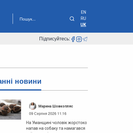
EN
RU
UK
Підписуйтесь:
анні новини
Марина Шовкопляс
09 Серпня 2026 11:16
На Уманщині чоловік жорстоко
напав на собаку та намагався