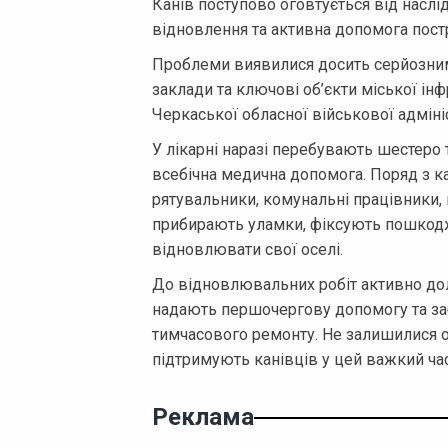
Канів поступово оговтується від наслі
відновлення та активна допомога пос
Проблеми виявилися досить серйозним
заклади та ключові об’єкти міської ін
Черкаської обласної військової адмініс
У лікарні наразі перебувають шестеро
всебічна медична допомога. Поряд з к
рятувальники, комунальні працівники,
прибирають уламки, фіксують пошко
відновлювати свої оселі.
До відновлювальних робіт активно дол
надають першочергову допомогу та за
тимчасового ремонту. Не залишилися о
підтримують канівців у цей важкий час
Реклама