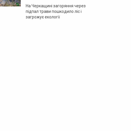
На Черкащині загоряння через
підпал трави пошкодило ліс і
загрожує екології