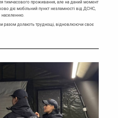
 для тимчасового проживання, але на даний момент
ково діє мобільний пункт незламності від ДСНС,
у населенню.
яни разом долають труднощі, відновлюючи своє