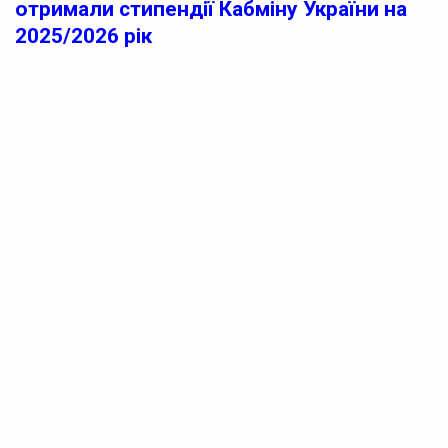
отримали стипендії Кабміну України на
2025/2026 рік
Дві студентки Черкаського національного
університету імені Богдана Хмельницького отримали
академічні стипендії Кабінету Міністрів України. Вони
стануть стипендіатками у І семестрі 2025/2026
навчального року.
Згідно з розпорядженням Кабінету Міністрів,
стипендіатками стали:
Реклама