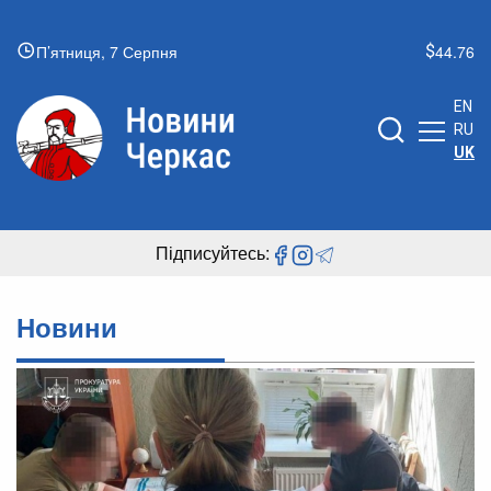
П’ятниця, 7 Серпня
44.76
EN
RU
UK
Підписуйтесь:
Новини