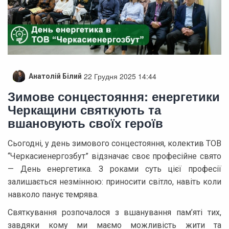
22 Грудня 2025 14:44
Анатолій Білий
Зимове сонцестояння: енергетики
Черкащини святкують та
вшановують своїх героїв
Сьогодні, у день зимового сонцестояння, колектив ТОВ
“Черкасиенергозбут” відзначає своє професійне свято
— День енергетика. З роками суть цієї професії
залишається незмінною: приносити світло, навіть коли
навколо панує темрява.
Святкування розпочалося з вшанування пам’яті тих,
завдяки кому ми маємо можливість жити та