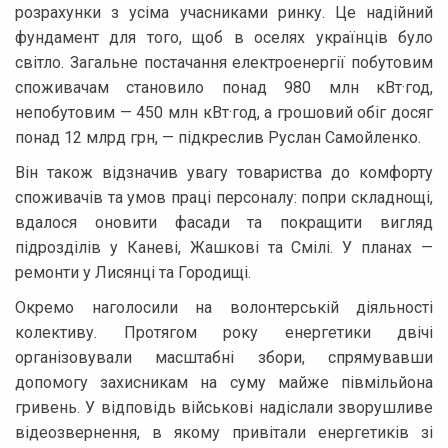
розрахунки з усіма учасниками ринку. Це надійний
фундамент для того, щоб в оселях українців було
світло. Загальне постачання електроенергії побутовим
споживачам становило понад 980 млн кВт·год,
непобутовим — 450 млн кВт·год, а грошовий обіг досяг
понад 12 млрд грн, — підкреслив Руслан Самойленко.
Він також відзначив увагу товариства до комфорту
споживачів та умов праці персоналу: попри складнощі,
вдалося оновити фасади та покращити вигляд
підрозділів у Каневі, Жашкові та Смілі. У планах —
ремонти у Лисянці та Городищі.
Окремо наголосили на волонтерській діяльності
колективу. Протягом року енергетики двічі
організовували масштабні збори, спрямувавши
допомогу захисникам на суму майже півмільйона
гривень. У відповідь військові надіслали зворушливе
відеозвернення, в якому привітали енергетиків зі