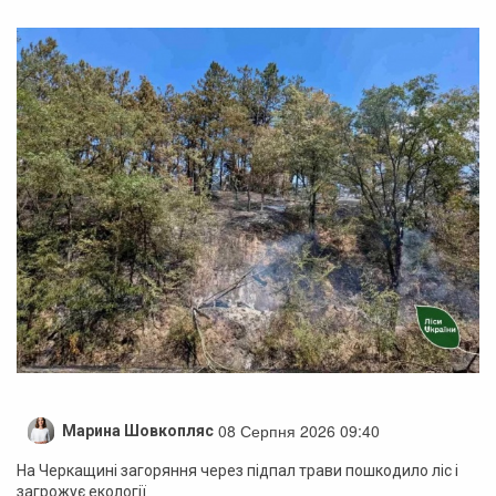
08 Серпня 2026 09:40
Марина Шовкопляс
На Черкащині загоряння через підпал трави пошкодило ліс і
загрожує екології