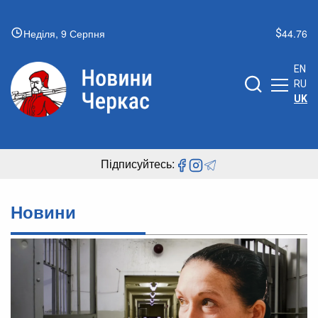
Неділя, 9 Серпня
44.76
EN
RU
UK
Підписуйтесь:
Новини