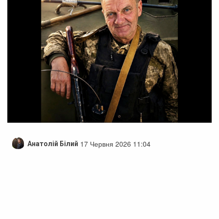
17 Червня 2026 11:04
Анатолій Білий
Загибель Володимира Ладижця:
захисника, який три роки вважався
зниклим безвісти
Офіційно підтверджено загибель військовослужбовця
Володимира Ладижця, який протягом трьох років