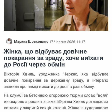
17 Червня 2026 11:17
Марина Шовкопляс
Жінка, що відбуває довічне
покарання за зраду, хоче виїхати
до Росії через обмін
Вікторія Хвиль, уродженка Черкас, яка відбуває
довічне покарання за державну зраду, в інтерв’ю
заявила про намір виїхати до росії в разі обміну.
На клумбі за бетонною огорожею тюрми слово “воля”
викладено з рослин, а сама 53-річна Хвиль доглядає за
квітами у закритій секції колонії. Жінка із худорлявою