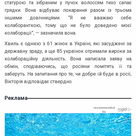
статурою та зібраним у пучок волоссям тихо сапає
грядки. Вона відбуває покарання разом із трьома
іншими довічницями. “Я не вважаю себе
колаборанткою, тому що не було доведено моєї
колаборації”, — зазначила вона.
Хвиль є однією з 61 жінок в Україні, які засуджені за
державну зраду, а ще 85 українок отримали вироки за
колабораційну діяльність. Вона написала заяву на
обмін, сподіваючись, що росіяни помітять її та
заберуть. На запитання про те, чи добре їй буде в росії,
Вікторія відповідає ствердно.
Реклама