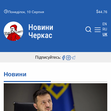
Понеділок, 10 Серпня
44.76
EN
RU
UK
Підписуйтесь:
Новини