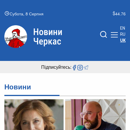
Субота, 8 Серпня
44.76
EN
RU
UK
Підписуйтесь:
Новини