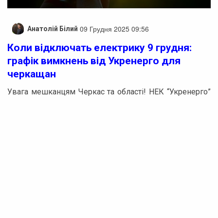
09 Грудня 2025 09:56
Анатолій Білий
Коли відключать електрику 9 грудня:
графік вимкнень від Укренерго для
черкащан
Увага мешканцям Черкас та області! НЕК “Укренерго”
оголосила графік погодинних вимкнень електроенергії
на 9 грудня.
Зокрема, електропостачання буде відсутнє в наступні
години:
Реклама