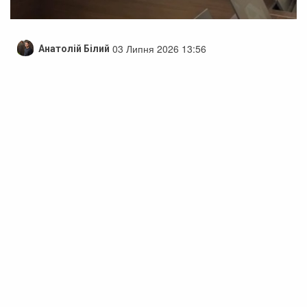
03 Липня 2026 13:56
Анатолій Білий
Черкащани протестують проти забудови
лісової території: влада шукає
компроміс
У Черкаській міській раді відбулася зустріч за участю
представників місцевої влади, громади та адвоката
забудовника, де обговорювали ситуацію навколо
забудови Лісової Просіки.
Директор департаменту архітектури та містобудування
Артур Савін повідомив, що міська рада зверталася до
забудовника з пропозицією припинити договір оренди
земельної ділянки. Проте після перевірок були
виявлені відсутності підстав для його розірвання.
Секретар Черкаської міської ради Юрій Тренкін також