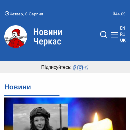
Четвер, 6 Серпня
44.69
EN
RU
UK
Підписуйтесь:
Новини