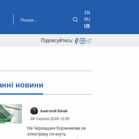
EN
RU
UK
Підписуйтесь:
анні новини
Анатолій Білий
08 Серпня 2026 12:20
На Черкащині боржникам за
електрику почнуть