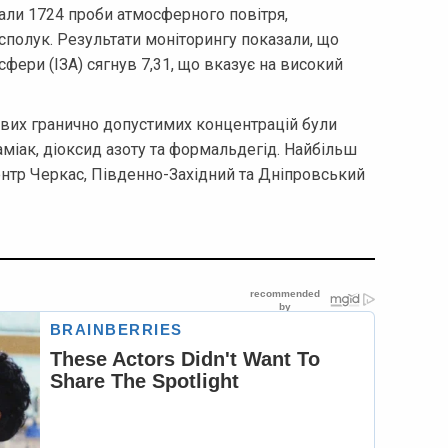
али 1724 проби атмосферного повітря,
сполук. Результати моніторингу показали, що
ери (ІЗА) сягнув 7,31, що вказує на високий
их гранично допустимих концентрацій були
аміак, діоксид азоту та формальдегід. Найбільш
тр Черкас, Південно-Західний та Дніпровський