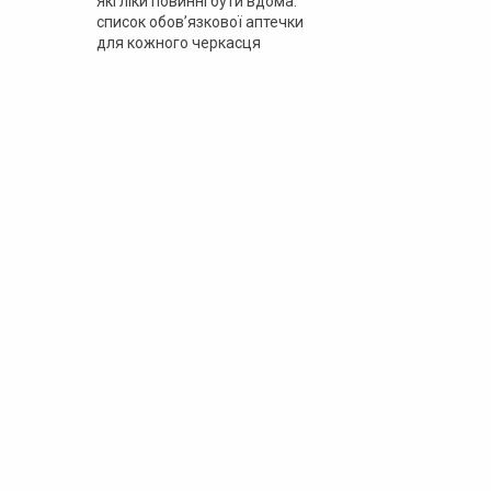
Які ліки повинні бути вдома:
список обов’язкової аптечки
для кожного черкасця