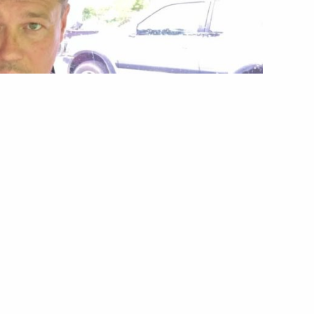
ячеслав Зозуля: «Мета
ську міську раду