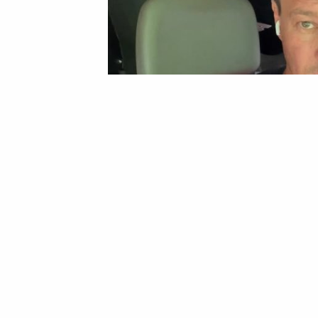
09 Червня 2026 10:47
Марина Шовкопляс
Уманський волонтер В’
Яценка — зробити Уман
недієздатною»