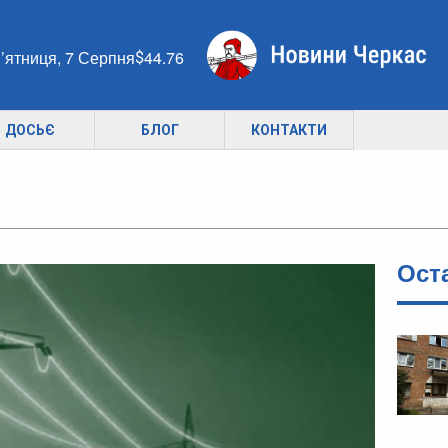
’ятниця, 7 Серпня
44.76
ДОСЬЄ
БЛОГ
КОНТАКТИ
Ост