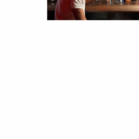
01 Липня 2026 10:12
Марина Шовкопляс
Артем Довбик назвав 
Україні під час свого і
Нападник італійської “Роми” Артем Д
усіх, де він жив в Україні під час своєї
Цю думку він висловив під час двогод
кордон, одразу зайшов на заправку, з
приємні відчуття. Під час своєї кар’єр