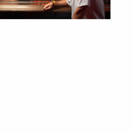
Черкаси найкращим містом в
нтерв’ю
овбик вважає Черкаси найкращим містом серед
 футбольної кар’єри.
инного інтерв’ю на YouTube. “Пройшов перший
амовив знаменитий хот-дог. Це викликало
и я жив у Дніпрі, Ужгороді, але Черкаси для мене —