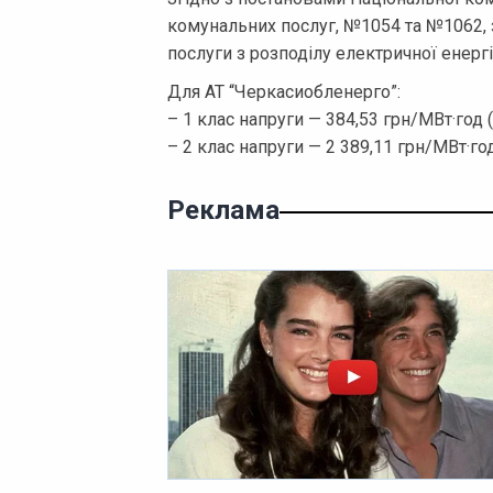
комунальних послуг, №1054 та №1062, з
послуги з розподілу електричної енергі
Для АТ “Черкасиобленерго”:
– 1 клас напруги — 384,53 грн/МВт·год 
– 2 клас напруги — 2 389,11 грн/МВт·го
Реклама