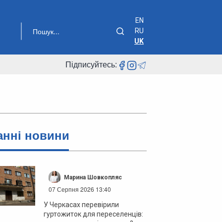
EN
RU
UK
Підписуйтесь:
анні новини
Марина Шовкопляс
07 Серпня 2026 13:40
У Черкасах перевірили
гуртожиток для переселенців: