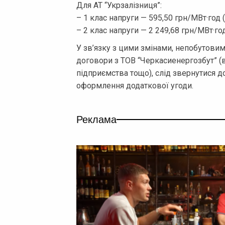
Для АТ “Укрзалізниця”:
– 1 клас напруги — 595,50 грн/МВт·год 
– 2 клас напруги — 2 249,68 грн/МВт·го
У зв’язку з цими змінами, непобутови
договори з ТОВ “Черкасиенергозбут” 
підприємства тощо), слід звернутися 
оформлення додаткової угоди.
Реклама