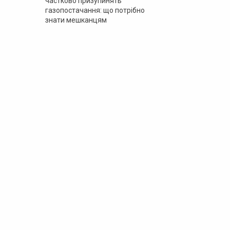
частково призупинять
газопостачання: що потрібно
знати мешканцям