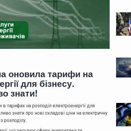
на оновила тарифи на
ргії для бізнесу.
о знати!
и в тарифах на розподіл електроенергії для
иво знати про нові складові ціни на електричну
з розподілу.
ісії, що регулює сферу енергетики та