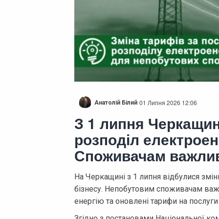
01 Липня 2026 12:06
Анатолій Білий
З 1 липня Черкащи
розподіл електроене
Споживачам важлив
На Черкащині з 1 липня відбулися змін
бізнесу. Непобутовим споживачам важл
енергію та оновлені тарифи на послуги 
Згідно з постановами Національної ком