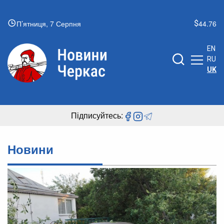
П’ятниця, 7 Серпня
44.76
EN
RU
UK
Підписуйтесь:
Новини