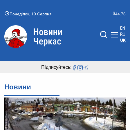
Понеділок, 10 Серпня
44.76
EN
RU
UK
Підписуйтесь:
Новини