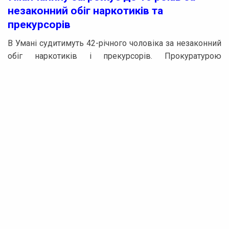
незаконний обіг наркотиків та
прекурсорів
В Умані судитимуть 42-річного чоловіка за незаконний
обіг наркотиків і прекурсорів. Прокуратурою
Черкаської області до суду направлено
обвинувальний акт, в якому його звинувачують у
незаконному придбанні та зберіганні прекурсорів,
наркотичних засобів і психотропних речовин у великих
обсягах, а також у володінні обладнанням для їх
виготовлення.
Досудове слідство встановило, що у грудні минулого
року під час санкціонованого обшуку у помешканні
чоловіка були виявлені дві ємності з прекурсорами
для виготовлення психотропних речовин, а також
хімічне обладнання для їх виробництва. Крім того,
правоохоронці вилучили наркотики, зокрема
амфетамін і канабіс, у великих розмірах.