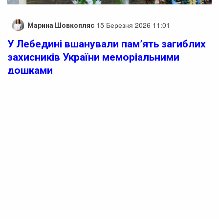
15 Березня 2026 11:01
Марина Шовкопляс
У Лебедині вшанували пам’ять загиблих
захисників України меморіальними
дошками
У селі Лебедин, яке розташоване на Черкащині,
відбулося урочисте відкриття меморіальних дошок на
честь загиблих захисників. Ця подія припала на День
українського добровольця, 14 березня. На Алеї Слави
встановили гранітні стели з фотографіями молодих
хлопців і чоловіків, які віддали своє життя заради
захисту України:
– Євгеній Петрович Крамаренко (13.06.1992 –
21.09.2025);
– Іван Іванович Крячко (08.03.1967 – 20.04.2025);
– Олег Григорович Степашок (17.12.1968 – 28.07.2025);