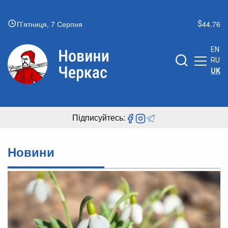
П’ятниця, 7 Серпня
44.76
EN
RU
UK
Підписуйтесь:
Новини