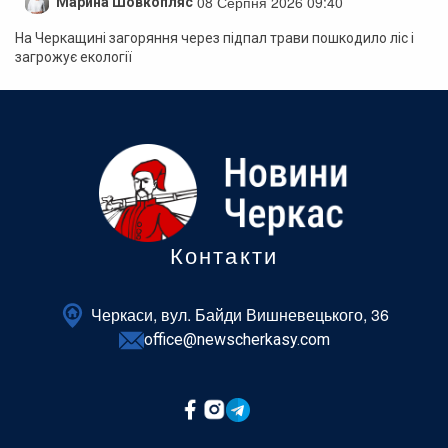
08 Серпня 2026 09:40
Марина Шовкопляс
На Черкащині загоряння через підпал трави пошкодило ліс і
загрожує екології
Контакти
Черкаси, вул. Байди Вишневецького, 36
office@newscherkasy.com