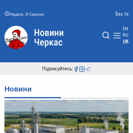
Неділя, 9 Серпня
44.76
EN
RU
UK
Підписуйтесь:
Новини