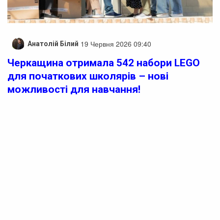
19 Червня 2026 09:40
Анатолій Білий
Черкащина отримала 542 набори LEGO
для початкових школярів – нові
можливості для навчання!
Учні початкової школи Черкащини незабаром
отримають нові можливості для навчання завдяки
переданню понад 500 ігрових наборів LEGO. Заклади
загальної середньої освіти області поповняться 542
сучасними комплектами LEGO Play Box, що спеціально
розроблені для розвитку ключових компетентностей
молодших школярів.
Ці навчально-ігрові комплекти сприятимуть розвитку
критичного мислення, творчості, комунікативних