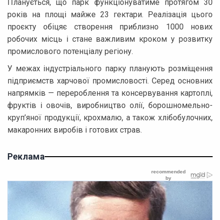
Планується, що парк функціонуватиме протягом 30
років на площі майже 23 гектари. Реалізація цього
проєкту обіцяє створення приблизно 1000 нових
робочих місць і стане важливим кроком у розвитку
промислового потенціалу регіону.
У межах індустріального парку планують розміщення
підприємств харчової промисловості. Серед основних
напрямків — перероблення та консервування картоплі,
фруктів і овочів, виробництво олії, борошномельно-
круп’яної продукції, крохмалю, а також хлібобулочних,
макаронних виробів і готових страв.
Реклама