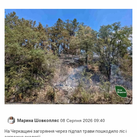
08 Серпня 2026 09:40
Марина Шовкопляс
На Черкащині загоряння через підпал трави пошкодило ліс і
загрожує екології