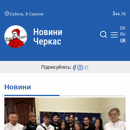
Субота, 8 Серпня
44.76
EN
RU
UK
Підписуйтесь:
Новини