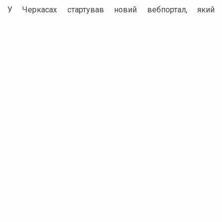
У Черкасах стартував новий вебпортал, який
допоможе батькам швидко дізнатися, до якого
комунального закладу дошкільної освіти прив’язана
їхня адреса проживання. Цей ресурс розміщено на
сайті департаменту освіти у розділі, присвяченому
закріпленню територій обслуговування за дитячими
садками. Щоб отримати необхідну інформацію,
достатньо ввести адресу проживання дитини —
система автоматично виділить відповідний дитячий
садок.
Реклама