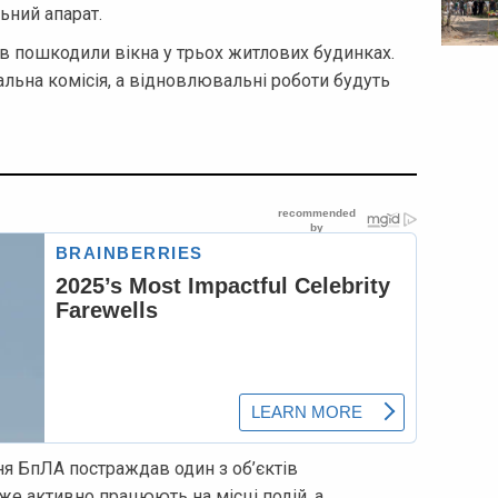
ьний апарат.
ів пошкодили вікна у трьох житлових будинках.
альна комісія, а відновлювальні роботи будуть
ня БпЛА постраждав один з об’єктів
вже активно працюють на місці подій, а