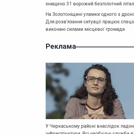
знищено 31 ворожий безпілотний літал
На Золотоніщині уламки одного з дрон
Для розв’язання ситуації працює спеці
виконані силами місцевої громади.
Реклама
У Черкаському районі внаслідок падін
інфраструктури. Всі необхідні служби 