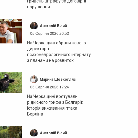
гривень штрафу за договірні
порушення
Анатолій Білий
05 Серпня 2026 20:52
На Черкащині обрали нового
директора
психоневрологічного інтернату
з планами на розвиток
Марина Шовкопляс
05 Серпня 2026 17:24
На Черкащині врятували
рідкісного грифа з Болгарії:
історія виживання птаха
Берліна
Анатолій Білий