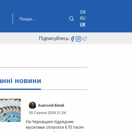
EN
RU
UK
Підписуйтесь:
анні новини
Анатолій Білий
05 Серпня 2026 21:24
На Черкащині підрядник
муситиме сплатити 670 тисяч