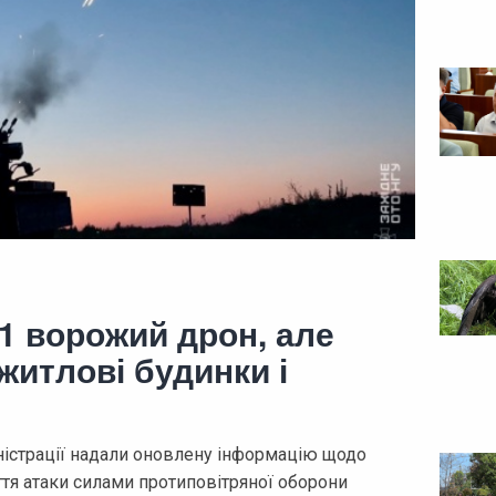
31 ворожий дрон, але
итлові будинки і
іністрації надали оновлену інформацію щодо
иття атаки силами протиповітряної оборони