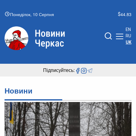
Понеділок, 10 Серпня
44.83
EN
RU
UK
Підписуйтесь:
Новини