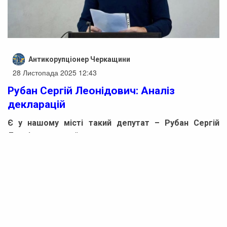
Антикорупціонер Черкащини
28 Листопада 2025 12:43
Рубан Сергій Леонідович: Аналіз
декларацій
Є у нашому місті такий депутат – Рубан Сергій
Леонідович
, який також зараз працює заступником
директора Департаменту соціальної політики
Черкаської міської ради, а раніше був директором КП
«Дирекція парків» Черкаської міської ради.
В цьому матеріалі
Антикорупціонер Черкащини
проаналізує декларацію місцевого політика, навколо
якого виникало достатньо публічного резонансу.