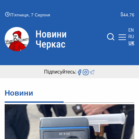
П’ятниця, 7 Серпня
44.76
EN
RU
UK
Підписуйтесь:
Новини