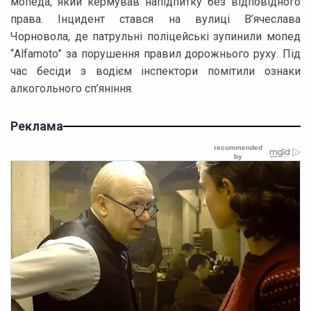
мопеда, який кермував напідпитку без відповідного
права. Інцидент стався на вулиці В’ячеслава
Чорновола, де патрульні поліцейські зупинили мопед
“Alfamoto” за порушення правил дорожнього руху. Під
час бесіди з водієм інспектори помітили ознаки
алкогольного сп’яніння.
Реклама