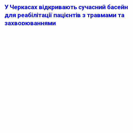
У Черкасах відкривають сучасний басейн
для реабілітації пацієнтів з травмами та
захворюваннями
У Черкасах невдовзі відкриють новий басейн для
реабілітації. Поновлювальні роботи тривають у КНП
“П’ятий Черкаський міський центр первинної медико-
санітарної допомоги”, де завершуються останні етапи
ремонту.
Медичний заклад відомий своїм потужним
відділенням реабілітації, тому відкриття басейну
значно поліпшить умови для надання
відновлювальних та оздоровчих послуг. Тут зможуть
проходити реабілітацію пацієнти з важкими травмами,
захворюваннями опорно-рухового апарату та іншими
патологіями.
Роботи над 12-метровою чашею басейну вже