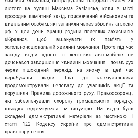
хвилини мовчання, оштрафували. Інцидент стався 24
лютого на вулиці Максима Залізняка, коли в місті
проходив пам’ятний захід, присвячений військовим та
цивільним особам, які загинули через збройну агресію
рф. У цей день вранці родини полеглих захисників
зібралися, щоб вшанувати їх пам’ять у
загальнонаціональній хвилині мовчання. Проте під час
заходу водій одного з легкових автомобілів не
дочекався завершення хвилини мовчання і почав рух
через пішохідний перехід, на якому в цей час
перебували люди. Такі дії кермувальника
продемонстрували неповагу до учасників акції та
порушили Правила дорожнього руху. Правоохоронці,
які забезпечували охорону громадського порядку,
швидко відреагували на ситуацію. На водія були
складені адміністративні матеріали за частиною 1
статті 122 Кодексу України про адміністративні
правопорушення.