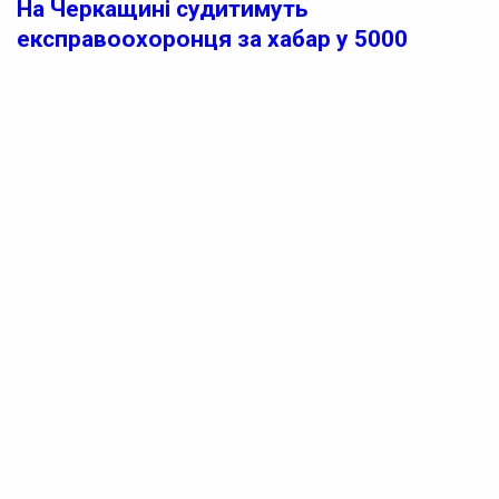
На Черкащині судитимуть
експравоохоронця за хабар у 5000
доларів за зняття з розшуку
На Черкащині до суду скерували обвинувальний акт
стосовно колишнього правоохоронця, якого
звинувачують в отриманні хабаря.
Відомо, що начальник одного зі структурних
підрозділів поліції обласного центру вимагав та
отримав 5000 доларів США від мешканця Черкаського
району. За ці кошти він обіцяв виключити чоловіка зі
списку розшукуваних в інформаційно-пошуковій
системі Міністерства внутрішніх справ.
Реклама