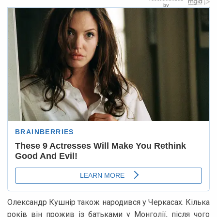
Олександр Кушнір також народився у Черкасах. Кілька
років він прожив із батьками у Монголії, після чого