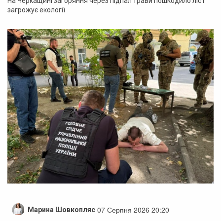
На Черкащині загоряння через підпал трави пошкодило ліс і
загрожує екології
07 Серпня 2026 20:20
Марина Шовкопляс