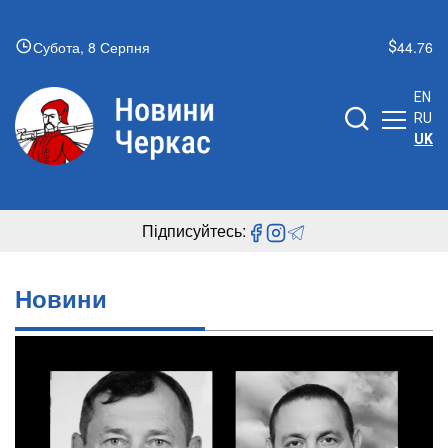
Субота, 8 Серпня
44.76
EN
RU
UK
Підписуйтесь:
Новини