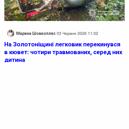
03 Червня 2026 11:02
Марина Шовкопляс
На Золотоніщині легковик перекинувся
в кювет: чотири травмованих, серед них
дитина
На Золотоніщині легковий автомобіль “злетів” у кювет:
травмувалися четверо пасажирів, у тому числі дитина.
У ранкову пору 2 червня в селі Деньги Золотоніського
району сталася дорожньо-транспортна пригода, в якій
постраждали чотири особи. Водій “Volkswagen Passat”
не впорався з керуванням на заокругленій ділянці
дороги, внаслідок чого автомобіль виїхав на праве
узбіччя та перекинувся в кювет.