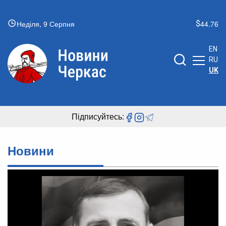
Неділя, 9 Серпня
44.76
EN
RU
UK
Підписуйтесь:
Новини