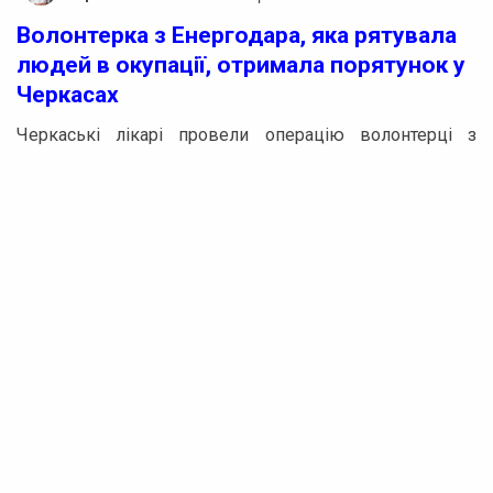
Волонтерка з Енергодара, яка рятувала
людей в окупації, отримала порятунок у
Черкасах
Черкаські лікарі провели операцію волонтерці з
Енергодара, яка неабияк допомагала людям під час
окупації та опинилася на межі смерті. 65-річна Ірина
Руденко, мешканка Енергодара, потрапила до
Черкаського обласного кардіологічного центру в
критичному стані. Лікарі вдалися до термінового
втручання, яке стало ще одним свідченням жахливих
подій в окупованому Енергодарі та на території
Запорізької атомної електростанції.
Реклама