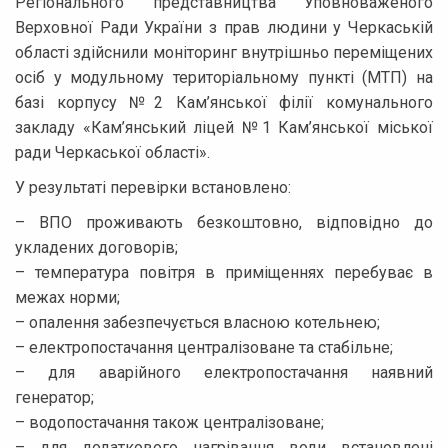
Регіонального представництва Уповноваженого
Верховної Ради України з прав людини у Черкаській
області здійснили моніторинг внутрішньо переміщених
осіб у модульному територіальному пункті (МТП) на
базі корпусу №2 Кам’янської філії комунального
закладу «Кам’янський ліцей №1 Кам’янської міської
ради Черкаської області».
У результаті перевірки встановлено:
– ВПО проживають безкоштовно, відповідно до
укладених договорів;
– температура повітря в приміщеннях перебуває в
межах норми;
– опалення забезпечується власною котельнею;
– електропостачання централізоване та стабільне;
– для аварійного електропостачання наявний
генератор;
– водопостачання також централізоване;
– для додаткового нагрівання води встановлені