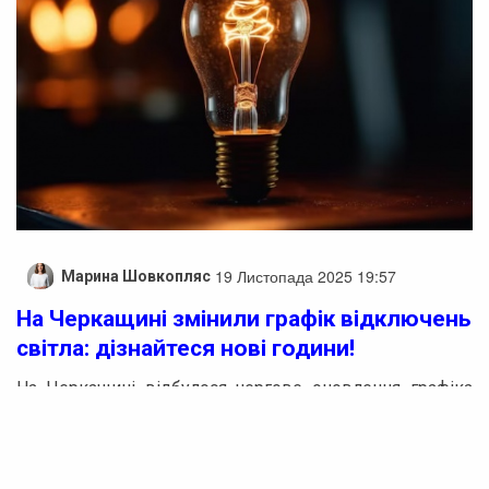
19 Листопада 2025 19:57
Марина Шовкопляс
На Черкащині змінили графік відключень
світла: дізнайтеся нові години!
На Черкащині відбулося чергове оновлення графіка
відключень електроенергії. Третя версія погодинних
вимкнень на 19 листопада була затверджена за
вказівкою НЕК «Укренерго». Це повідомлення