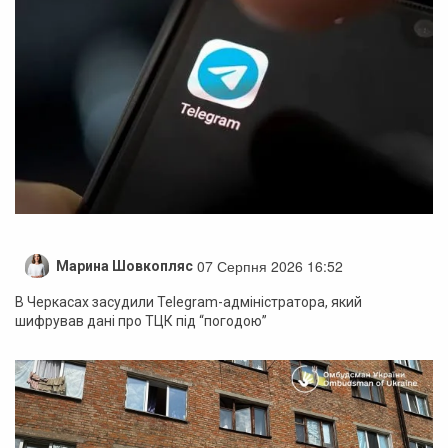
07 Серпня 2026 16:52
Марина Шовкопляс
В Черкасах засудили Telegram-адміністратора, який
шифрував дані про ТЦК під “погодою”