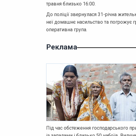
травня близько 16:00.
До поліції звернулася 31-річна жительк
неї домашнє насильство та погрожує гр
оперативна група.
Реклама
Під час обстеження господарського пр
із запалами і близько 50 набоїв. Вилуч