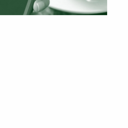
передять про борги за
ґавте свій рахунок!
ги за електроенергію. Сьогодні, 26 травня,
лату за спожиту електрику, отримають
о ринку електричної енергії, оплата за спожиту