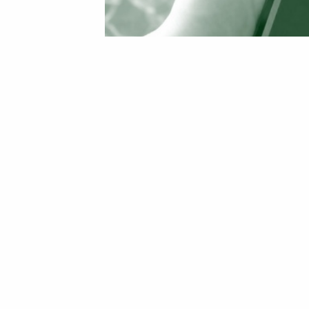
26 Травня 2026 16:36
Марина Шовкопляс
Жителів Черкащини по
електроенергію: не про
Жителів Черкащини сповіщають про бор
мешканці області, які не здійснили оп
повідомлення про заборгованість.
Згідно з чинними правилами роздрібног