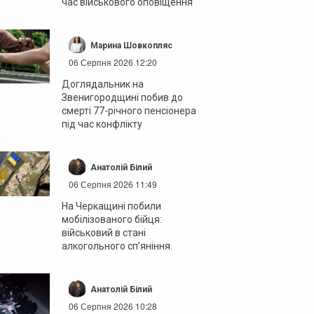
час військового оповіщення
Марина Шовкопляс
06 Серпня 2026 12:20
Доглядальник на
Звенигородщині побив до
смерті 77-річного пенсіонера
під час конфлікту
Анатолій Білий
06 Серпня 2026 11:49
На Черкащині побили
мобілізованого бійця:
військовий в стані
алкогольного сп’яніння.
Анатолій Білий
06 Серпня 2026 10:28