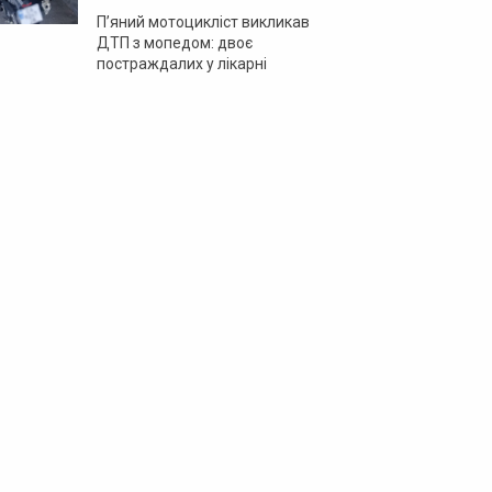
П’яний мотоцикліст викликав
ДТП з мопедом: двоє
постраждалих у лікарні