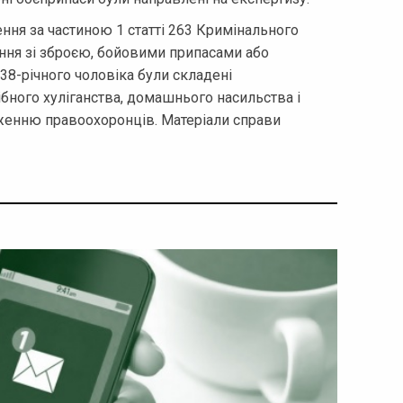
ння за частиною 1 статті 263 Кримінального
ння зі зброєю, бойовими припасами або
38-річного чоловіка були складені
ібного хуліганства, домашнього насильства і
женню правоохоронців. Матеріали справи