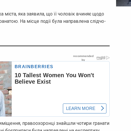
а міста, яка заявила, що її чоловік вчиняє щодо
анатою. На місце події була направлена слідчо-
иміщення, правоохоронці знайшли чотири гранати
ені боєприпаси були направлені на експертизу.