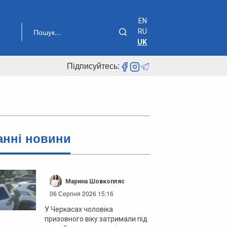
EN
RU
UK
Підписуйтесь:
анні новини
Марина Шовкопляс
06 Серпня 2026 15:16
У Черкасах чоловіка
призовного віку затримали під