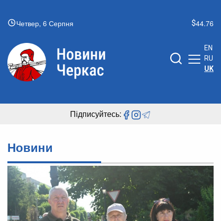
Четвер, 6 Серпня
44.76
EN
RU
UK
Підписуйтесь:
Новини