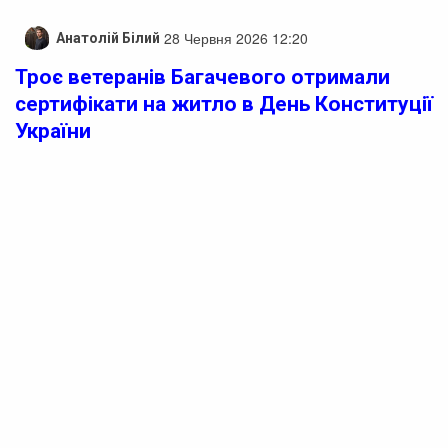
28 Червня 2026 12:20
Анатолій Білий
Троє ветеранів Багачевого отримали
сертифікати на житло в День Конституції
України
У Багачевому три ветерани отримали сертифікати на
житло. Це відбулося під час урочистостей з нагоди Дня
Конституції України, які пройшли 27 червня.
Військовослужбовці, що отримали сертифікати,
зазнали поранень під час захисту України. Серед них
был молодший сержант Олександр Коваль, солдат та
інспектор 15-го мобільного прикордонного загону
Державної прикордонної служби України Ігор
Кривенко, а також стрілець-снайпер десантно-
штурмового відділення Сергій Тупчієнко.
Реклама