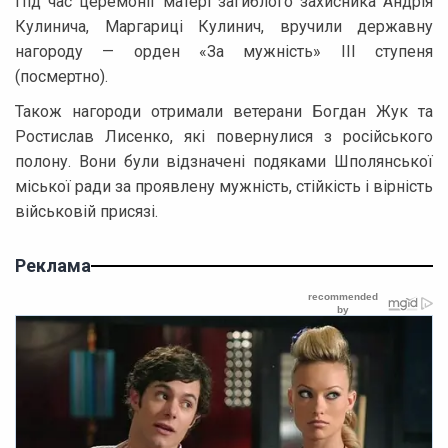
Під час церемонії матері загиблого захисника Андрія
Кулинича, Маргариці Кулинич, вручили державну
нагороду — орден «За мужність» III ступеня
(посмертно).
Також нагороди отримали ветерани Богдан Жук та
Ростислав Лисенко, які повернулися з російського
полону. Вони були відзначені подяками Шполянської
міської ради за проявлену мужність, стійкість і вірність
військовій присязі.
Реклама