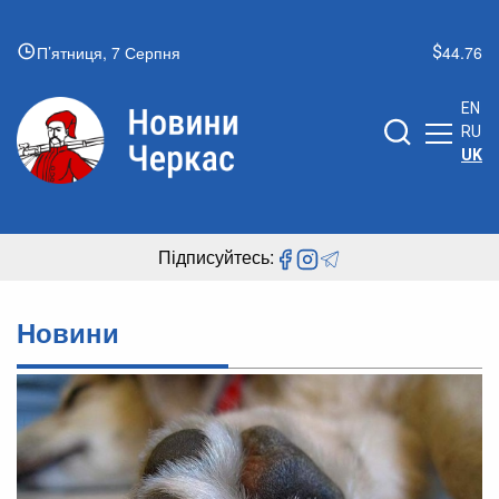
П’ятниця, 7 Серпня
44.76
EN
RU
UK
Підписуйтесь:
Новини