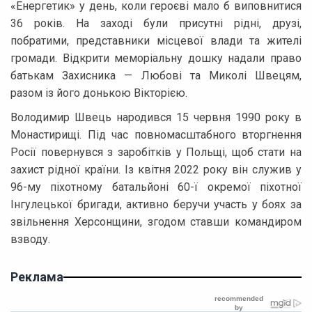
«Енергетик» у день, коли героєві мало б виповнитися
36 років. На заході були присутні рідні, друзі,
побратими, представники місцевої влади та жителі
громади. Відкрити меморіальну дошку надали право
батькам Захисника — Любові та Миколі Швецям,
разом із його донькою Вікторією.
Володимир Швець народився 15 червня 1990 року в
Монастирищі. Під час повномасштабного вторгнення
Росії повернувся з заробітків у Польщі, щоб стати на
захист рідної країни. Із квітня 2022 року він служив у
96-му піхотному батальйоні 60-ї окремої піхотної
Інгулецької бригади, активно беручи участь у боях за
звільнення Херсонщини, згодом ставши командиром
взводу.
Реклама