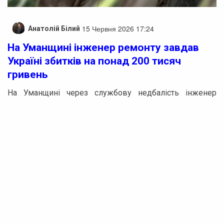
15 Червня 2026 17:24
Анатолій Білий
На Уманщині інженер ремонту завдав
Україні збитків на понад 200 тисяч
гривень
На Уманщині через службову недбалість інженер
завдав збитків державі на понад 200 тисяч гривень.
Обвинувальний акт стосовно інженера технічного
нагляду вже скеровано до суду. Його звинувачують у
службовій недбалості під час капітального ремонту
покрівлі в одному з державних навчальних закладів
Уманського району.
З’ясувалося, що під час ремонту до актів приймання
вносилися недостовірні дані щодо фактичних обсягів
виконаних робіт. Завдяки цим фальсифікованим
документам підрядна організація отримала бюджетні