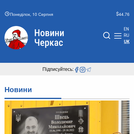
Понеділок, 10 Серпня
44.76
EN
RU
UK
Підписуйтесь:
Новини